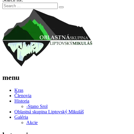
menu
Kras
Členovia
Historia
-Stano Srol
Oblastná skupina Liptovský Mikuláš
Galéria
Akcie