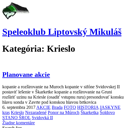
Speleoklub Liptovský Mikuláš
Kategória:
Krieslo
Planovane akcie
kopanie a rozširovanie na Muroch kopanie v sifóne Svidovskej II
postaviť lešenie v Škarketke kopanie a rozširovanie na Gruni
rozširiť uzinu na Kriesle (osadiť vstupnu ruru) presondovať konsku
hlavu sonda v Zavrte pod konskou hlavou brtkovica
6. septembra 2017
AKCIE
Brada
FOTO
HISTORIA
JASKYNE
kras
Krieslo
Nezaradené
Ponor na Múroch
Škarketka
Šoldovo
STANO ŠROL
Svidovká II
Žiadne komentáre
Search for: